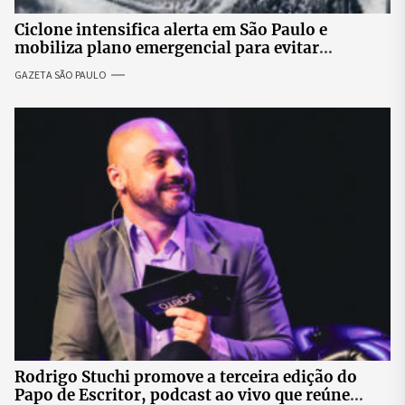
Ciclone intensifica alerta em São Paulo e
mobiliza plano emergencial para evitar
impactos no fornecimento de energia
GAZETA SÃO PAULO
Rodrigo Stuchi promove a terceira edição do
Papo de Escritor, podcast ao vivo que reúne