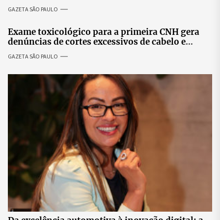
especialistas para discutir saúde mental e
GAZETA SÃO PAULO
prosperidade.
Exame toxicológico para a primeira CNH gera
denúncias de cortes excessivos de cabelo e
revolta entre candidatas
GAZETA SÃO PAULO