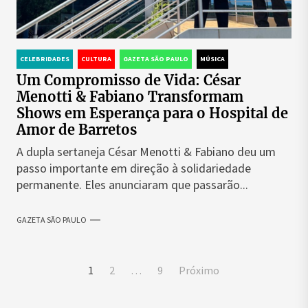
CELEBRIDADES
CULTURA
GAZETA SÃO PAULO
MÚSICA
Um Compromisso de Vida: César
Menotti & Fabiano Transformam
Shows em Esperança para o Hospital de
Amor de Barretos
A dupla sertaneja César Menotti & Fabiano deu um
passo importante em direção à solidariedade
permanente. Eles anunciaram que passarão...
GAZETA SÃO PAULO
Paginação
1
2
…
9
Próximo
de