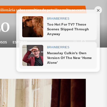
a sobre royalties do petróleo volta ao centro do debate naciona
LO
OSOS
ESPORTE