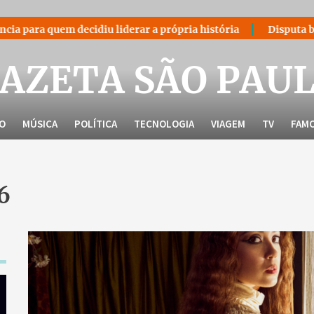
 quem decidiu liderar a própria história
Disputa bilionári
AZETA SÃO PAU
LO
MÚSICA
POLÍTICA
TECNOLOGIA
VIAGEM
TV
FAM
6