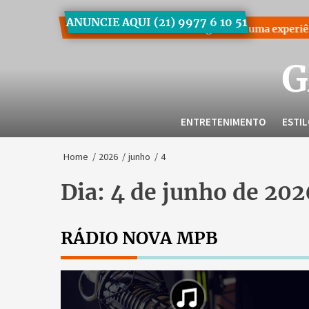
Skip
ANUNCIE AQUI (21) 9977 6 10 51
to
deres
Workshop Gestão Protagonista: uma experiência para
the
content
G
ENTRETENIMENTO
ESTI
Home
2026
junho
4
Dia:
4 de junho de 202
RÁDIO NOVA MPB