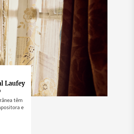
l Laufey
o
orânea têm
positora e