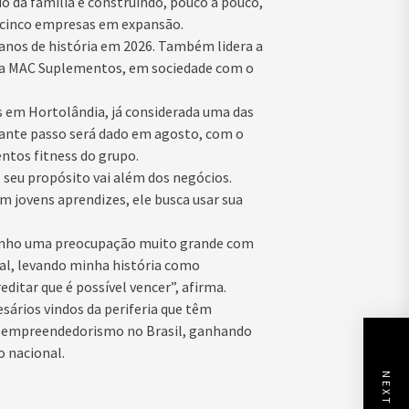
o da família e construindo, pouco a pouco,
 cinco empresas em expansão.
 anos de história em 2026. Também lidera a
 da MAC Suplementos, em sociedade com o
 em Hortolândia, já considerada uma das
ante passo será dado em agosto, com o
tos fitness do grupo.
seu propósito vai além dos negócios.
jovens aprendizes, ele busca usar sua
 Tenho uma preocupação muito grande com
ial, levando minha história como
ditar que é possível vencer”, afirma.
sários vindos da periferia que têm
e empreendedorismo no Brasil, ganhando
 nacional.