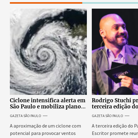
Ciclone intensifica alerta em
Rodrigo Stuchi p
São Paulo e mobiliza plano
terceira edição d
emergencial para evitar
Escritor, podcast
GAZETA SÃO PAULO
GAZETA SÃO PAULO
impactos no fornecimento
reúne especialist
de energia
discutir saúde me
A aproximação de um ciclone com
A terceira edição do 
prosperidade.
potencial para provocar ventos
Escritor promete reun