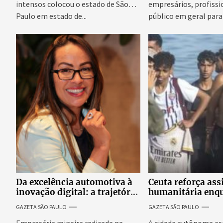
intensos colocou o estado de São
empresários, profissi
Paulo em estado de...
público em geral para
conteúdo,...
Da excelência automotiva à
Ceuta reforça ass
inovação digital: a trajetória
humanitária enq
internacional da empresária
Espanha busca ev
GAZETA SÃO PAULO
GAZETA SÃO PAULO
Adriene Silva
onda migratória
Empresária mineira radicada na
A cidade autônoma es