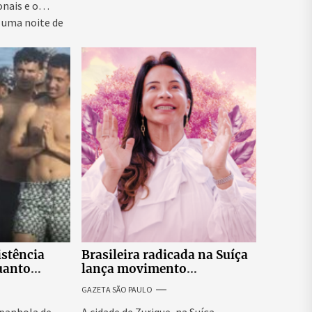
onais e o
 uma noite de
istência
Brasileira radicada na Suíça
uanto
lança movimento
itar nova
internacional voltado ao
GAZETA SÃO PAULO
fortalecimento da identidade
feminina
panhola de
A cidade de Zurique, na Suíça,