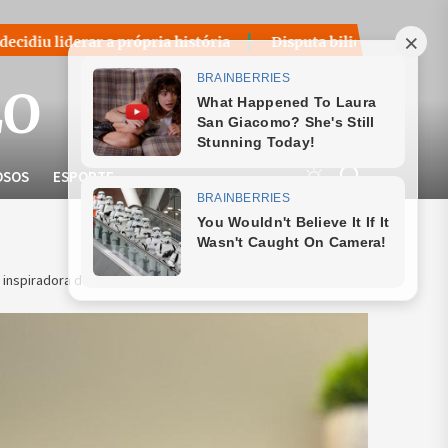
própria história
Disputa bilionária sobre royalties do pet
LO
OSOS
ESPORTE
ia inspiradora do empresário Bruno Mendes