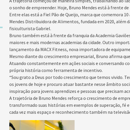
A trajetória começou de maneira simples, trabalhando ao lad
o sonho de empreender. Hoje, Bruno Mendes está à frente de
Entre elas está a Fiel Pão de Queijo, marca que comemora 10
Mendes Distribuidora de Alimentos, fundada em 2020, além
fisiculturista Gabriel.
Bruno também está à frente da franquia da Academia Gaviões
maiores e mais modernas academias da cidade. Outro import
lançamento da MACX Fitness, nova importadora de equipamen
Mesmo diante do crescimento empresarial, Bruno afirma que 
Atuando constantemente em ações sociais e conversando com 
própria história como ferramenta de incentivo.
“Sou grato a Deus por todo crescimento que temos vivido.
os jovens de hoje e procuro atuar bastante nesse âmbito soc
inspiração para jovens aprendizes e pessoas que precisam acre
A trajetória de Bruno Mendes reforça o crescimento de empre
transformado suas histórias em exemplos de superação, fé 
cada vez mais espaço e reconhecimento também na televisão