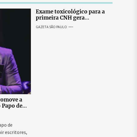
Exame toxicológico para a
primeira CNH gera
denúncias de cortes
GAZETA SÃO PAULO
excessivos de cabelo e
revolta entre candidatas
romove a
o Papo de
 ao vivo que
as para
ntal e
Papo de
ir escritores,