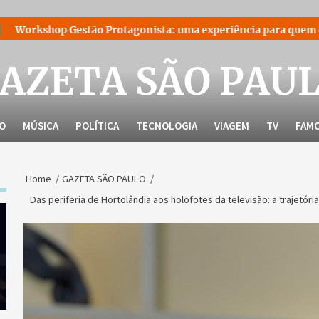
ão Protagonista: uma experiência para quem decidiu liderar a 
AZETA SÃO PAU
LO
MÚSICA
POLÍTICA
TECNOLOGIA
VIAGEM
TV
FAM
Home
GAZETA SÃO PAULO
Das periferia de Hortolândia aos holofotes da televisão: a trajetór