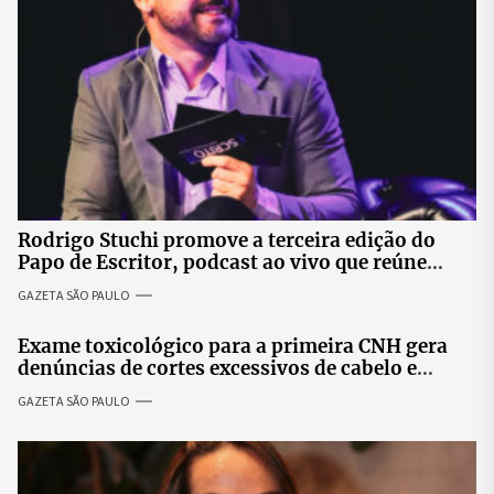
Rodrigo Stuchi promove a terceira edição do
Papo de Escritor, podcast ao vivo que reúne
especialistas para discutir saúde mental e
GAZETA SÃO PAULO
prosperidade.
Exame toxicológico para a primeira CNH gera
denúncias de cortes excessivos de cabelo e
revolta entre candidatas
GAZETA SÃO PAULO