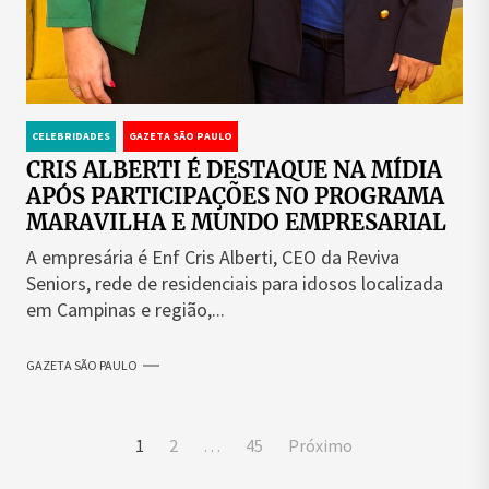
CELEBRIDADES
GAZETA SÃO PAULO
CRIS ALBERTI É DESTAQUE NA MÍDIA
APÓS PARTICIPAÇÕES NO PROGRAMA
MARAVILHA E MUNDO EMPRESARIAL
A empresária é Enf Cris Alberti, CEO da Reviva
Seniors, rede de residenciais para idosos localizada
em Campinas e região,...
GAZETA SÃO PAULO
Paginação
1
2
…
45
Próximo
de