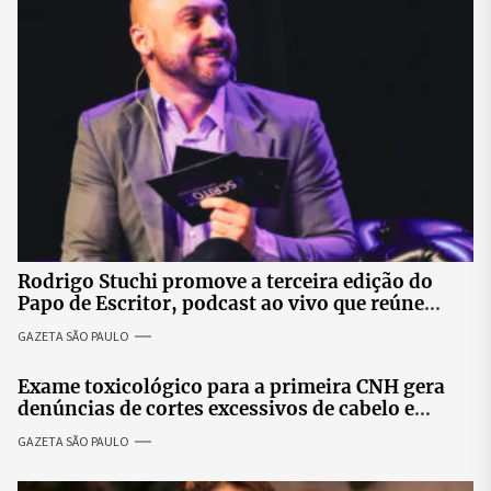
Rodrigo Stuchi promove a terceira edição do
Papo de Escritor, podcast ao vivo que reúne
especialistas para discutir saúde mental e
GAZETA SÃO PAULO
prosperidade.
Exame toxicológico para a primeira CNH gera
denúncias de cortes excessivos de cabelo e
revolta entre candidatas
GAZETA SÃO PAULO