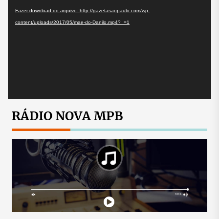
de
vídeo
Fazer download do arquivo: http://gazetasaopaulo.com/wp-
content/uploads/2017/05/mae-do-Danilo.mp4?_=1
RÁDIO NOVA MPB