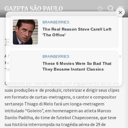
Skip
GAZETA SÃO PAULO
to
the
content
ESPORTE
A história de Danilo, goleiro do Chapecoense, irá para as
telas dos cinemas em uma homenagem do cantor
Thiago di Melo
Conhecido por abordar temas com engajamento social em
suas produções e de produzir, roteirizar e dirigir seus clipes
em formato de curtas-metragens, o cantor e compositor
sertanejo Thiago di Melo fará um longa-metragem
intitulado “Goleiro”, em homenagem ao atleta Marcos
Danilo Padilha, do time de futebol Chapecoense, que teve
sua história interrompida na tragédia aérea de 29 de