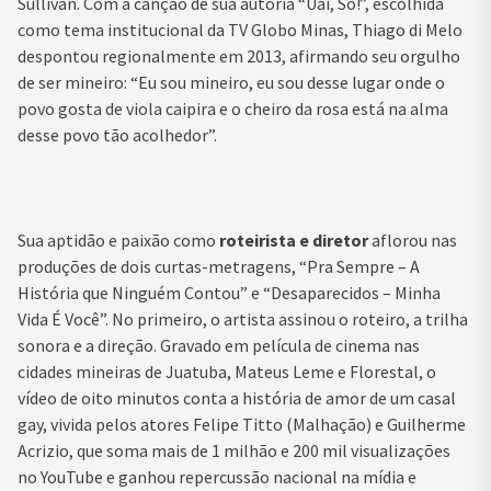
Sullivan. Com a canção de sua autoria “Uai, Sô!”, escolhida
como tema institucional da TV Globo Minas, Thiago di Melo
despontou regionalmente em 2013, afirmando seu orgulho
de ser mineiro: “Eu sou mineiro, eu sou desse lugar onde o
povo gosta de viola caipira e o cheiro da rosa está na alma
desse povo tão acolhedor”.
Sua aptidão e paixão como
roteirista e diretor
aflorou nas
produções de dois curtas-metragens, “Pra Sempre – A
História que Ninguém Contou” e “Desaparecidos – Minha
Vida É Você”. No primeiro, o artista assinou o roteiro, a trilha
sonora e a direção. Gravado em película de cinema nas
cidades mineiras de Juatuba, Mateus Leme e Florestal, o
vídeo de oito minutos conta a história de amor de um casal
gay, vivida pelos atores Felipe Titto (Malhação) e Guilherme
Acrizio, que soma mais de 1 milhão e 200 mil visualizações
no YouTube e ganhou repercussão nacional na mídia e