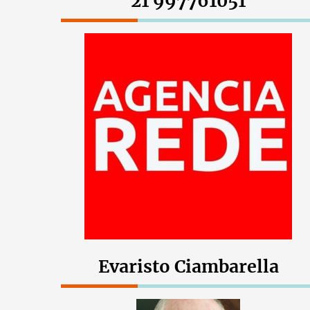
21 997761051
Evaristo Ciambarella