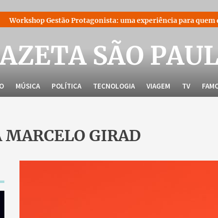
Protagonista: uma experiência para quem decidiu liderar a pró
AZETA SÃO PAU
LO
MÚSICA
POLÍTICA
TECNOLOGIA
VIAGEM
TV
FAM
 MARCELO GIRAD