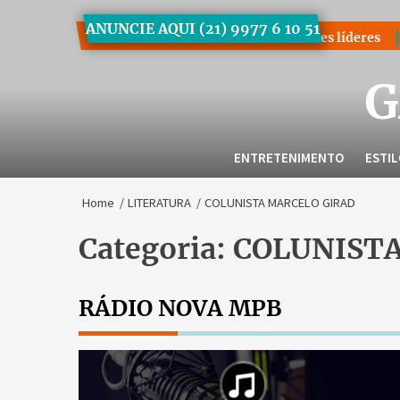
Skip
ANUNCIE AQUI (21) 9977 6 10 51
to
pira uma nova geração de mulheres líderes
Workshop Gestão 
the
content
G
ENTRETENIMENTO
ESTI
Home
LITERATURA
COLUNISTA MARCELO GIRAD
Categoria:
COLUNISTA
RÁDIO NOVA MPB