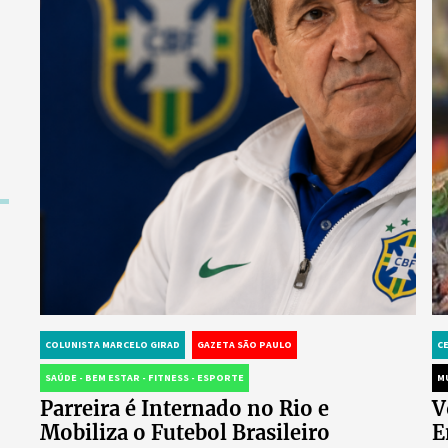
COLUNISTA MARCELO GIRAD
GAZETA SÃO PAULO
C
SAÚDE - BEM ESTAR - FITNESS - ESPORTE
M
Parreira é Internado no Rio e
V
Mobiliza o Futebol Brasileiro
E