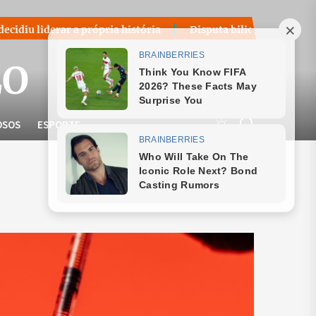
pria história
Disputa bilionária sobre royalties do petról
LO
OSOS
ESPORTE