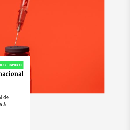
TNESS - ESPORTE
nacional
l de
a à