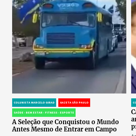
COLUNISTA MARCELO GIRAD
GAZETA SÃO PAULO
C
C
SAÚDE - BEM ESTAR - FITNESS - ESPORTE
a
A Seleção que Conquistou o Mundo
p
Antes Mesmo de Entrar em Campo