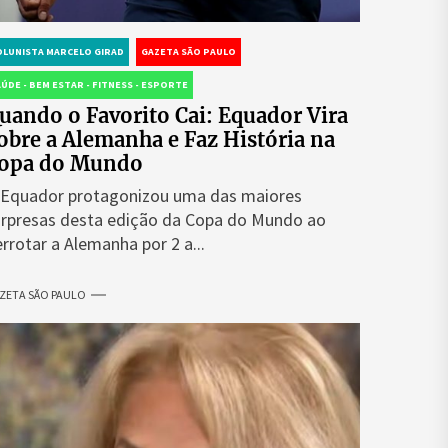
OLUNISTA MARCELO GIRAD
GAZETA SÃO PAULO
ÚDE - BEM ESTAR - FITNESS - ESPORTE
uando o Favorito Cai: Equador Vira
obre a Alemanha e Faz História na
opa do Mundo
 Equador protagonizou uma das maiores
urpresas desta edição da Copa do Mundo ao
rrotar a Alemanha por 2 a...
ZETA SÃO PAULO