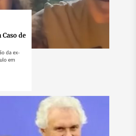
m Caso de
ão da ex-
tulo em