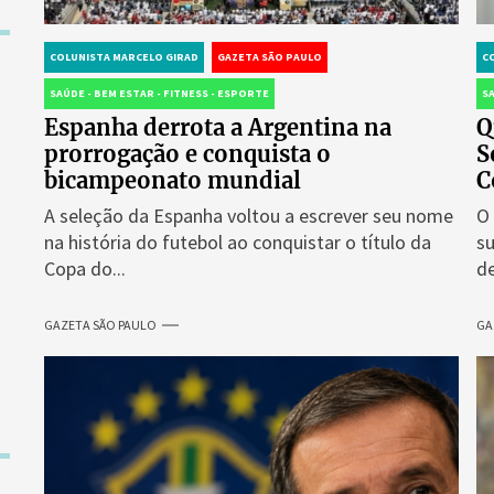
COLUNISTA MARCELO GIRAD
GAZETA SÃO PAULO
C
SAÚDE - BEM ESTAR - FITNESS - ESPORTE
SA
Espanha derrota a Argentina na
Q
prorrogação e conquista o
S
bicampeonato mundial
C
A seleção da Espanha voltou a escrever seu nome
O
na história do futebol ao conquistar o título da
s
Copa do...
de
GAZETA SÃO PAULO
GA