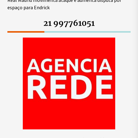
Real Madrid movimenta ataque e aumenta disputa por
espaço para Endrick
21 997761051