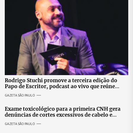
Rodrigo Stuchi promove a terceira edição do
Papo de Escritor, podcast ao vivo que reúne
especialistas para discutir saúde mental e
GAZETA SÃO PAULO
prosperidade.
Exame toxicológico para a primeira CNH gera
denúncias de cortes excessivos de cabelo e
revolta entre candidatas
GAZETA SÃO PAULO