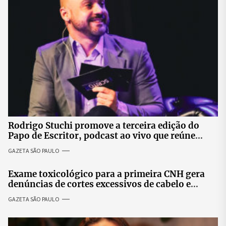
Rodrigo Stuchi promove a terceira edição do
Papo de Escritor, podcast ao vivo que reúne
especialistas para discutir saúde mental e
GAZETA SÃO PAULO
prosperidade.
Exame toxicológico para a primeira CNH gera
denúncias de cortes excessivos de cabelo e
revolta entre candidatas
GAZETA SÃO PAULO