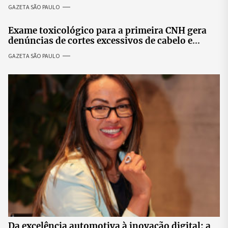
especialistas para discutir saúde mental e
GAZETA SÃO PAULO
prosperidade.
Exame toxicológico para a primeira CNH gera
denúncias de cortes excessivos de cabelo e
revolta entre candidatas
GAZETA SÃO PAULO
Da excelência automotiva à inovação digital: a