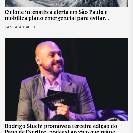
Ciclone intensifica alerta em São Paulo e
mobiliza plano emergencial para evitar
impactos no fornecimento de energia
GAZETA SÃO PAULO
Rodrigo Stuchi promove a terceira edição do
Papo de Escritor, podcast ao vivo que reúne