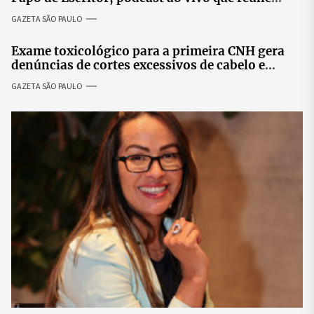
especialistas para discutir saúde mental e
GAZETA SÃO PAULO
prosperidade.
Exame toxicológico para a primeira CNH gera
denúncias de cortes excessivos de cabelo e
revolta entre candidatas
GAZETA SÃO PAULO