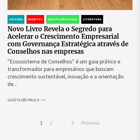
CULTURA
EVENTOS
GAZETA SÃO PAULO
LITERATURA
Novo Livro Revela o Segredo para
Acelerar o Crescimento Empresarial
com Governança Estratégica através de
Conselhos nas empresas
"Ecossistema de Conselhos" é um guia prático e
transformador para empresários que buscam
crescimento sustentável, inovação e a orientação
de...
GAZETA SÃO PAULO
Paginação
1
2
…
5
Próximo
de