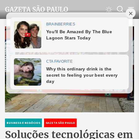
Skip
GAZETA SÃO PAULO
to
the
content
BUSINESS E NEGÓCIOS
GAZETA SÃO PAULO
Soluções tecnológicas em