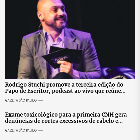
Rodrigo Stuchi promove a terceira edição do
Papo de Escritor, podcast ao vivo que reúne
especialistas para discutir saúde mental e
GAZETA SÃO PAULO
prosperidade.
Exame toxicológico para a primeira CNH gera
denúncias de cortes excessivos de cabelo e
revolta entre candidatas
GAZETA SÃO PAULO