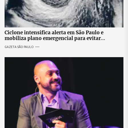
Ciclone intensifica alerta em São Paulo e
mobiliza plano emergencial para evitar
impactos no fornecimento de energia
GAZETA SÃO PAULO