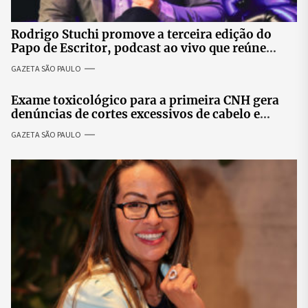
Rodrigo Stuchi promove a terceira edição do
Papo de Escritor, podcast ao vivo que reúne
especialistas para discutir saúde mental e
GAZETA SÃO PAULO
prosperidade.
Exame toxicológico para a primeira CNH gera
denúncias de cortes excessivos de cabelo e
revolta entre candidatas
GAZETA SÃO PAULO