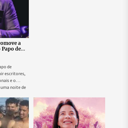
romove a
o Papo de
 ao vivo que
as para
ntal e
Papo de
ir escritores,
onais e o
 uma noite de