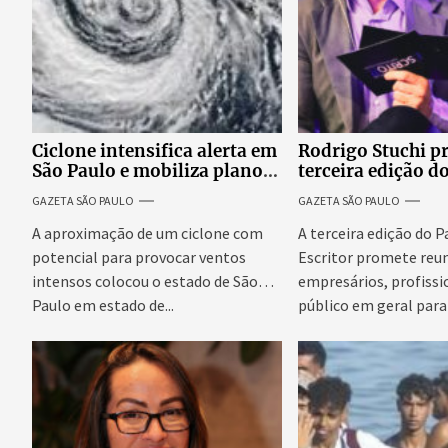
Ciclone intensifica alerta em
Rodrigo Stuchi p
São Paulo e mobiliza plano
terceira edição d
emergencial para evitar
Escritor, podcast
GAZETA SÃO PAULO
GAZETA SÃO PAULO
impactos no fornecimento
reúne especialist
de energia
discutir saúde me
A aproximação de um ciclone com
A terceira edição do 
prosperidade.
potencial para provocar ventos
Escritor promete reun
intensos colocou o estado de São
empresários, profissi
Paulo em estado de...
público em geral para
conteúdo,...