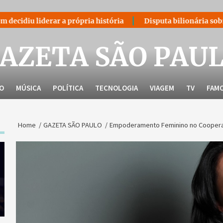
r a própria história
Disputa bilionária sobre royalties do
AZETA SÃO PAU
LO
MÚSICA
POLÍTICA
TECNOLOGIA
VIAGEM
TV
FAM
Home
GAZETA SÃO PAULO
Empoderamento Feminino no Cooperat