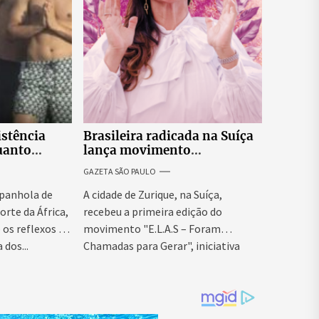
istência
Brasileira radicada na Suíça
uanto
lança movimento
itar nova
internacional voltado ao
GAZETA SÃO PAULO
fortalecimento da identidade
feminina
panhola de
A cidade de Zurique, na Suíça,
orte da África,
recebeu a primeira edição do
os reflexos da
movimento "E.L.A.S – Foram
 dos...
Chamadas para Gerar", iniciativa
idealizada...