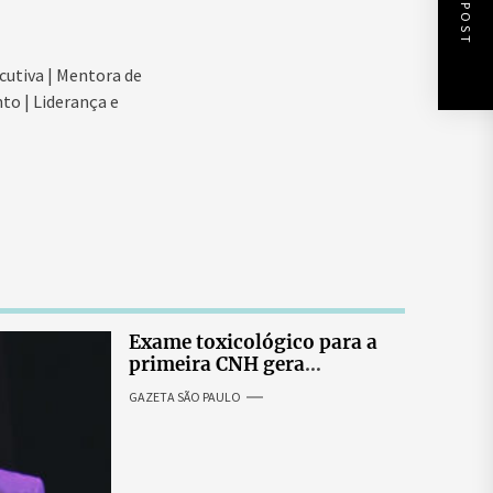
NEXT POST
cutiva | Mentora de
to | Liderança e
Exame toxicológico para a
primeira CNH gera
denúncias de cortes
GAZETA SÃO PAULO
excessivos de cabelo e
revolta entre candidatas