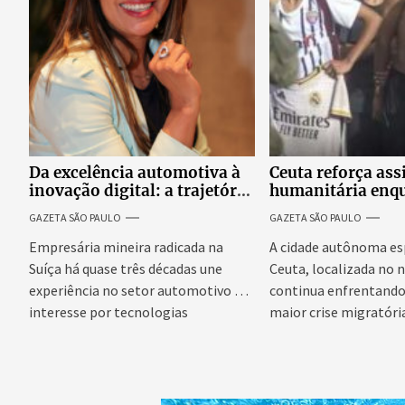
Da excelência automotiva à
Ceuta reforça ass
inovação digital: a trajetória
humanitária enq
internacional da empresária
Espanha busca ev
GAZETA SÃO PAULO
GAZETA SÃO PAULO
Adriene Silva
onda migratória
Empresária mineira radicada na
A cidade autônoma es
Suíça há quase três décadas une
Ceuta, localizada no n
experiência no setor automotivo e
continua enfrentando 
interesse por tecnologias
maior crise migratória
emergentes para...