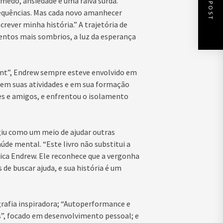
NEXT POST
 medo, ansiedade e uma raiva surda.
sequências. Mas cada novo amanhecer
ever minha história.” A trajetória de
tos mais sombrios, a luz da esperança
ent”, Endrew sempre esteve envolvido em
 em suas atividades e em sua formação
es e amigos, e enfrentou o isolamento
giu como um meio de ajudar outras
de mental. “Este livro não substitui a
lica Endrew. Ele reconhece que a vergonha
e buscar ajuda, e sua história é um
ografia inspiradora; “Autoperformance e
, focado em desenvolvimento pessoal; e