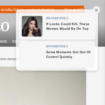
rópria história
Disputa bilionária sobre royalties do petr
LO
OSOS
ESPORTE
 Uma Jornada de Superação e Reflexão