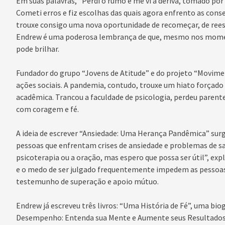
Em suas palavras, “Perdi o rumo e me vi à deriva, tomado por
Cometi erros e fiz escolhas das quais agora enfrento as con
trouxe consigo uma nova oportunidade de recomeçar, de reescr
Endrew é uma poderosa lembrança de que, mesmo nos momen
pode brilhar.
Fundador do grupo “Jovens de Atitude” e do projeto “Movim
ações sociais. A pandemia, contudo, trouxe um hiato forçado
acadêmica. Trancou a faculdade de psicologia, perdeu parent
com coragem e fé.
A ideia de escrever “Ansiedade: Uma Herança Pandêmica” sur
pessoas que enfrentam crises de ansiedade e problemas de saú
psicoterapia ou a oração, mas espero que possa ser útil”, exp
e o medo de ser julgado frequentemente impedem as pessoas d
testemunho de superação e apoio mútuo.
Endrew já escreveu três livros: “Uma História de Fé”, uma bi
Desempenho: Entenda sua Mente e Aumente seus Resultados”