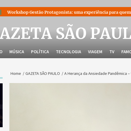
ão Protagonista: uma experiência para quem decidiu liderar a p
AZETA SÃO PAU
LO
MÚSICA
POLÍTICA
TECNOLOGIA
VIAGEM
TV
FAM
Home
GAZETA SÃO PAULO
A Herança da Ansiedade Pandêmica –