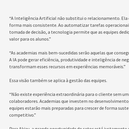
“A Inteligência Artificial não substitui o relacionamento. Ela
forma mais consistente. Ao automatizar tarefas operacionais
tomada de decisão, a tecnologia permite que as equipes de
valor para os alunos.”
“As academias mais bem-sucedidas serão aquelas que conseg
A IA pode gerar eficiência, produtividade e inteligência de ne
transformam esses recursos em experiências memoráveis.”
Essa visão também se aplica à gestão das equipes.
“Não existe experiência extraordinária para o cliente sem um
colaboradores. Academias que investem no desenvolvimento,
equipes estarão mais preparadas para crescer de forma sus
competitivo.”
Para Akiau, a grande oportunidade do setor está justamente