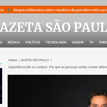
uta bilionária sobre royalties do petróleo volta ao centro do d
AZETA SÃO PAU
LO
MÚSICA
POLÍTICA
TECNOLOGIA
VIAGEM
TV
FAM
Home
GAZETA SÃO PAULO
Experiência não se compra : Por que as pessoas serão o maior diferen