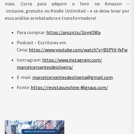
mais. Corra para adquirir o livro na Amazon –
inclusive, gratuito no Kindle Unlimited – e se deixe levar por
essa análise arrebatadora e transformadora!
Para comprar:
https://amzn.to/3zynOWa
Podcast – Escritores em
Cena:
https://www.youtube.com/watch?
v=B5PYil-YxFw
Instragram:
https://www.instagram.com/
marcelcervantesdeoliveira/
E-mail:
marcelcervantesdeoliveira@
gmail.com
Fonte:
https://revistasunshine.
46graus.com/