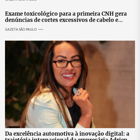
prosperidade.
Exame toxicológico para a primeira CNH gera
denúncias de cortes excessivos de cabelo e
revolta entre candidatas
GAZETA SÃO PAULO
Da excelência automotiva à inovação digital: a
trajetória internacional da empresária Adriene