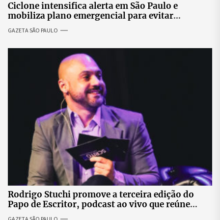
Ciclone intensifica alerta em São Paulo e
mobiliza plano emergencial para evitar
impactos no fornecimento de energia
GAZETA SÃO PAULO
Rodrigo Stuchi promove a terceira edição do
Papo de Escritor, podcast ao vivo que reúne
especialistas para discutir saúde mental e
GAZETA SÃO PAULO