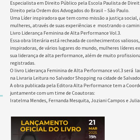
Especialista em Direito Público pela Escola Paulista de Dire
Direito pela Ordem dos Advogados do Brasil – São Paulo.
Uma Líder inspiradora que tem como missão a justiça social,
mulheres, através de suas experiências e mostrando o caminh
Livro Liderança Feminina de Alta Performance Vol.3.
Essa obra literária está recheada de conhecimentos valiosos
inspiradoras, de vários lugares do mundo, mulheres líderes e
sua liderança de alta performance, além de muito profission
registradas.
O livro Liderança Feminina de Alta Performance vol.3 será la
na Livraria Leitura no Salvador Shopping na cidade de Salvad
A obra publicada pela Editora Alta Performance tem a Coorde
juntamente com um time de Coautoras:
Iratelma Mendes, Fernanda Mesquita, Joziani Campos e Julian