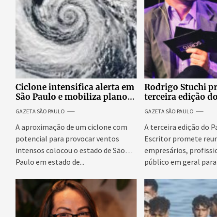
Ciclone intensifica alerta em
Rodrigo Stuchi p
São Paulo e mobiliza plano
terceira edição d
emergencial para evitar
Escritor, podcast
GAZETA SÃO PAULO
GAZETA SÃO PAULO
impactos no fornecimento
reúne especialist
de energia
discutir saúde me
A aproximação de um ciclone com
A terceira edição do 
prosperidade.
potencial para provocar ventos
Escritor promete reun
intensos colocou o estado de São
empresários, profissi
Paulo em estado de...
público em geral para
conteúdo,...