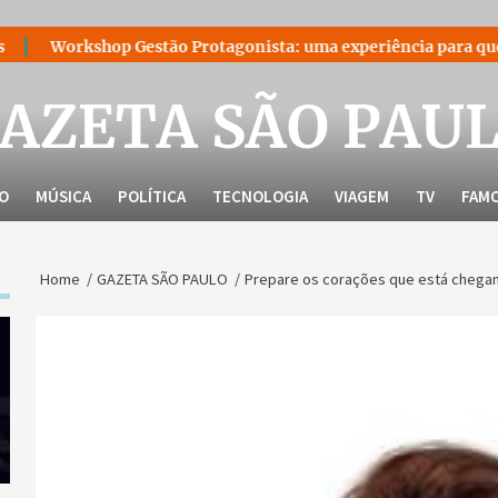
 Gestão Protagonista: uma experiência para quem decidiu lidera
AZETA SÃO PAU
LO
MÚSICA
POLÍTICA
TECNOLOGIA
VIAGEM
TV
FAM
Home
GAZETA SÃO PAULO
Prepare os corações que está chegand