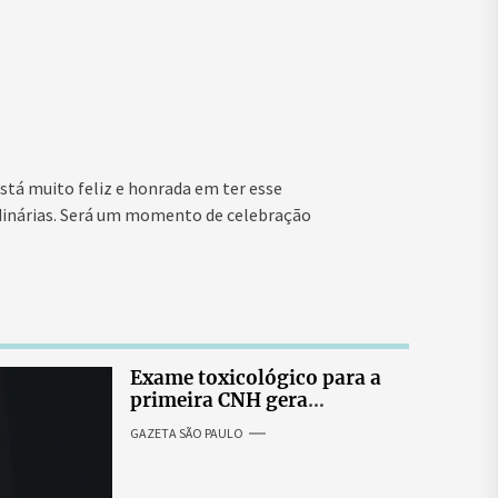
está muito feliz e honrada em ter esse
rdinárias. Será um momento de celebração
Exame toxicológico para a
primeira CNH gera
denúncias de cortes
GAZETA SÃO PAULO
excessivos de cabelo e
revolta entre candidatas