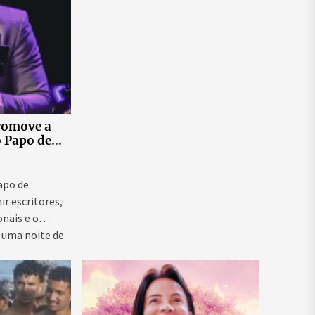
romove a
o Papo de
 ao vivo que
as para
ntal e
Papo de
ir escritores,
onais e o
 uma noite de