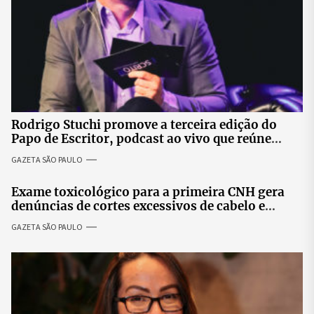
Rodrigo Stuchi promove a terceira edição do
Papo de Escritor, podcast ao vivo que reúne
especialistas para discutir saúde mental e
GAZETA SÃO PAULO
prosperidade.
Exame toxicológico para a primeira CNH gera
denúncias de cortes excessivos de cabelo e
revolta entre candidatas
GAZETA SÃO PAULO