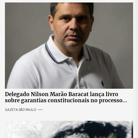
Delegado Nilson Marão Baracat lança livro
sobre garantias constitucionais no processo
penal brasileiro
GAZETA SÃO PAULO