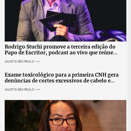
Rodrigo Stuchi promove a terceira edição do
Papo de Escritor, podcast ao vivo que reúne
especialistas para discutir saúde mental e
GAZETA SÃO PAULO
prosperidade.
Exame toxicológico para a primeira CNH gera
denúncias de cortes excessivos de cabelo e
revolta entre candidatas
GAZETA SÃO PAULO