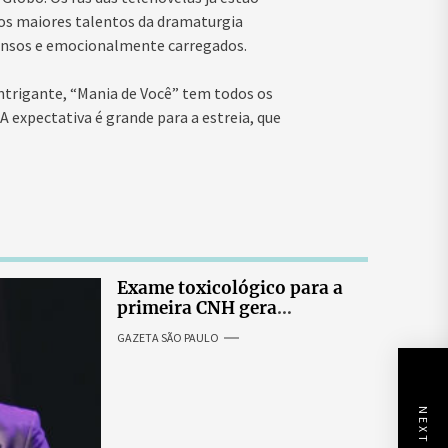
dos maiores talentos da dramaturgia
tensos e emocionalmente carregados.
trigante, “Mania de Você” tem todos os
 expectativa é grande para a estreia, que
Exame toxicológico para a
primeira CNH gera
denúncias de cortes
GAZETA SÃO PAULO
excessivos de cabelo e
revolta entre candidatas