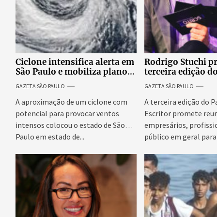
Ciclone intensifica alerta em
Rodrigo Stuchi p
São Paulo e mobiliza plano
terceira edição d
emergencial para evitar
Escritor, podcast
GAZETA SÃO PAULO
GAZETA SÃO PAULO
impactos no fornecimento
reúne especialist
de energia
discutir saúde me
A aproximação de um ciclone com
A terceira edição do 
prosperidade.
potencial para provocar ventos
Escritor promete reun
intensos colocou o estado de São
empresários, profissi
Paulo em estado de...
público em geral para
conteúdo,...