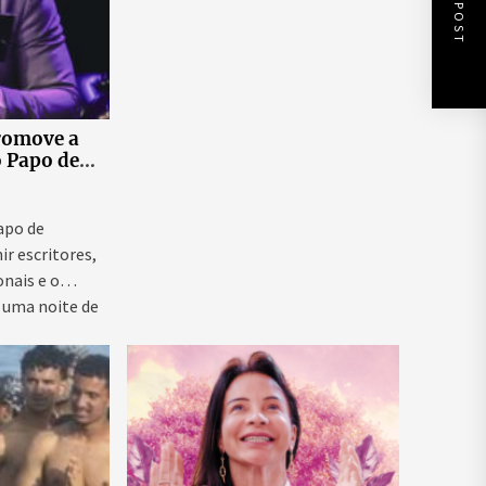
NEXT POST
romove a
o Papo de
 ao vivo que
as para
ntal e
Papo de
ir escritores,
onais e o
 uma noite de