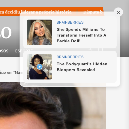
 própria história
Disputa bilionária sobre royalties do pe
LO
OSOS
ESPORTE
ício em “Mania de Você” e promete novo vilão icônico