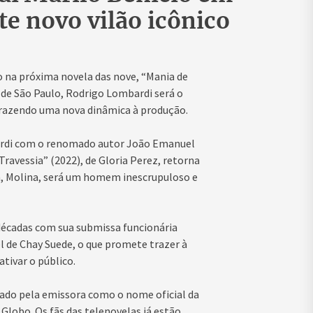
e novo vilão icônico
io na próxima novela das nove, “Mania de
 de São Paulo, Rodrigo Lombardi será o
trazendo uma nova dinâmica à produção.
ardi com o renomado autor João Emanuel
ravessia” (2022), de Gloria Perez, retorna
, Molina, será um homem inescrupuloso e
écadas com sua submissa funcionária
el de Chay Suede, o que promete trazer à
ativar o público.
rmado pela emissora como o nome oficial da
lobo. Os fãs das telenovelas já estão