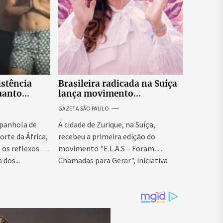
istência
Brasileira radicada na Suíça
uanto
lança movimento
itar nova
internacional voltado ao
GAZETA SÃO PAULO
fortalecimento da identidade
feminina
panhola de
A cidade de Zurique, na Suíça,
orte da África,
recebeu a primeira edição do
os reflexos da
movimento "E.L.A.S – Foram
 dos...
Chamadas para Gerar", iniciativa
idealizada...