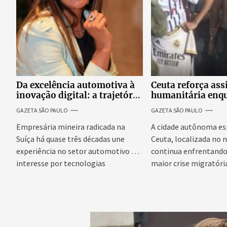
Da excelência automotiva à
Ceuta reforça ass
inovação digital: a trajetória
humanitária enq
internacional da empresária
Espanha busca ev
GAZETA SÃO PAULO
GAZETA SÃO PAULO
Adriene Silva
onda migratória
Empresária mineira radicada na
A cidade autônoma es
Suíça há quase três décadas une
Ceuta, localizada no n
experiência no setor automotivo e
continua enfrentando 
interesse por tecnologias
maior crise migratória
emergentes para...