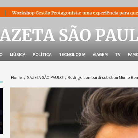
tão Protagonista: uma experiência para quem decidiu liderar a
AZETA SÃO PAU
LO
MÚSICA
POLÍTICA
TECNOLOGIA
VIAGEM
TV
FAM
Home
GAZETA SÃO PAULO
Rodrigo Lombardi substitui Murilo Ben