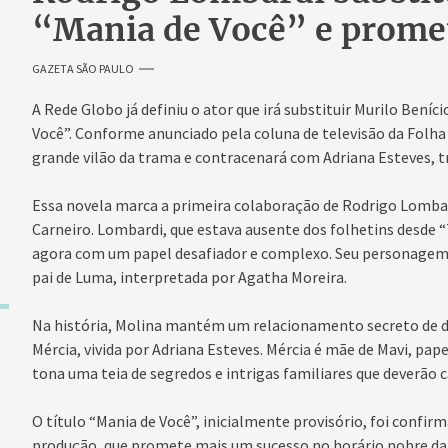
“Mania de Você” e promet
GAZETA SÃO PAULO
A Rede Globo já definiu o ator que irá substituir Murilo Beníc
Você”. Conforme anunciado pela coluna de televisão da Folha
grande vilão da trama e contracenará com Adriana Esteves, 
Essa novela marca a primeira colaboração de Rodrigo Lomb
Carneiro. Lombardi, que estava ausente dos folhetins desde “T
agora com um papel desafiador e complexo. Seu personagem
pai de Luma, interpretada por Agatha Moreira.
Na história, Molina mantém um relacionamento secreto de d
Mércia, vivida por Adriana Esteves. Mércia é mãe de Mavi, pap
tona uma teia de segredos e intrigas familiares que deverão c
O título “Mania de Você”, inicialmente provisório, foi confi
produção, que promete mais um sucesso no horário nobre da G