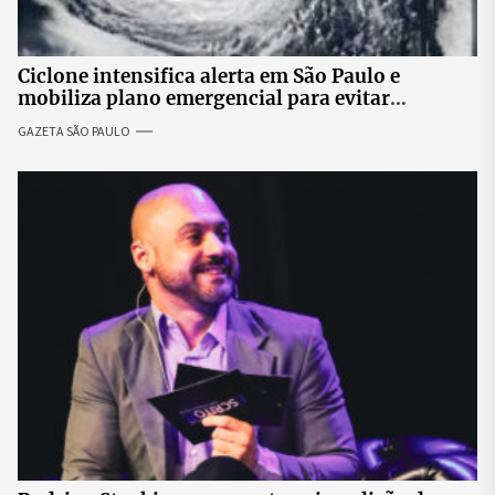
Ciclone intensifica alerta em São Paulo e
mobiliza plano emergencial para evitar
impactos no fornecimento de energia
GAZETA SÃO PAULO