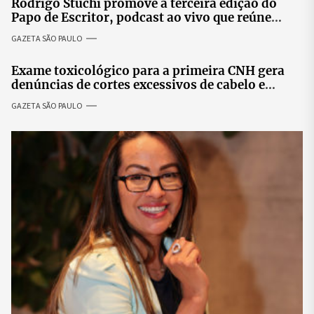
Rodrigo Stuchi promove a terceira edição do
Papo de Escritor, podcast ao vivo que reúne
especialistas para discutir saúde mental e
GAZETA SÃO PAULO
prosperidade.
Exame toxicológico para a primeira CNH gera
denúncias de cortes excessivos de cabelo e
revolta entre candidatas
GAZETA SÃO PAULO