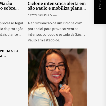
NEXT POST
 Marão
Ciclone intensifica alerta em
ro sobre
São Paulo e mobiliza plano
tucionais no
emergencial para evitar
GAZETA SÃO PAULO
asileiro
impactos no fornecimento
de energia
 processo legal
A aproximação de um ciclone com
ia da proteção
potencial para provocar ventos
tais diante da
intensos colocou o estado de São
Paulo em estado de...
co para a
ra
tes
elo e
didatas