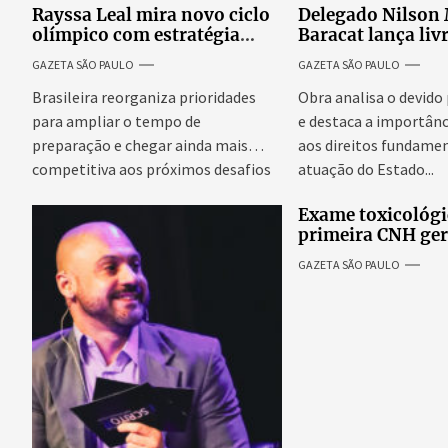
Rayssa Leal mira novo ciclo
Delegado Nilson
olímpico com estratégia
Baracat lança liv
voltada a mais treinos e
garantias consti
GAZETA SÃO PAULO
GAZETA SÃO PAULO
evolução no skate
processo penal br
Brasileira reorganiza prioridades
Obra analisa o devido
para ampliar o tempo de
e destaca a importânc
preparação e chegar ainda mais
aos direitos fundamen
competitiva aos próximos desafios
atuação do Estado...
do skate internacional...
Exame toxicológi
primeira CNH ge
denúncias de cor
GAZETA SÃO PAULO
excessivos de cab
revolta entre can