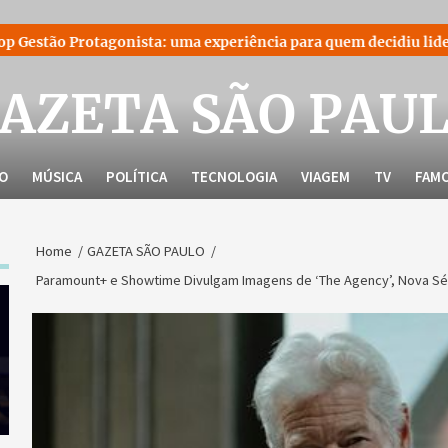
sta: uma experiência para quem decidiu liderar a própria hist
AZETA SÃO PAU
LO
MÚSICA
POLÍTICA
TECNOLOGIA
VIAGEM
TV
FAM
Home
GAZETA SÃO PAULO
Paramount+ e Showtime Divulgam Imagens de ‘The Agency’, Nova Sér