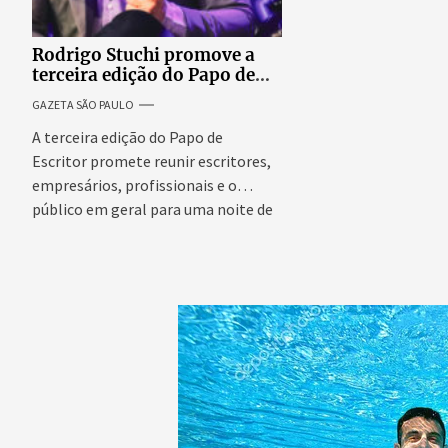
Rodrigo Stuchi promove a
terceira edição do Papo de
Escritor, podcast ao vivo que
GAZETA SÃO PAULO
reúne especialistas para
discutir saúde mental e
A terceira edição do Papo de
prosperidade.
Escritor promete reunir escritores,
empresários, profissionais e o
público em geral para uma noite de
conteúdo,...