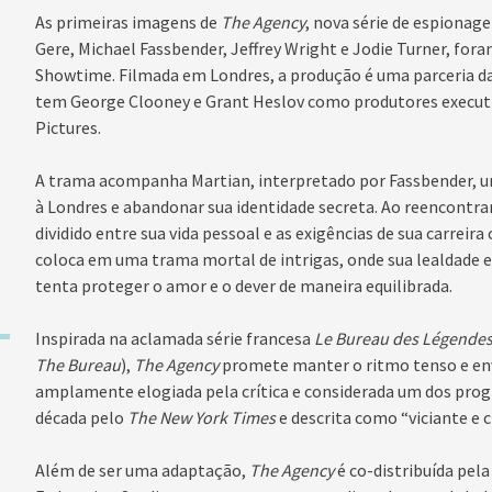
As primeiras imagens de
The Agency
, nova série de espionag
Gere, Michael Fassbender, Jeffrey Wright e Jodie Turner, fo
Showtime. Filmada em Londres, a produção é uma parceria da
tem George Clooney e Grant Heslov como produtores execut
Pictures.
A trama acompanha Martian, interpretado por Fassbender, um
à Londres e abandonar sua identidade secreta. Ao reencontra
dividido entre sua vida pessoal e as exigências de sua carreir
coloca em uma trama mortal de intrigas, onde sua lealdade 
tenta proteger o amor e o dever de maneira equilibrada.
Inspirada na aclamada série francesa
Le Bureau des Légende
The Bureau
),
The Agency
promete manter o ritmo tenso e envo
amplamente elogiada pela crítica e considerada um dos prog
década pelo
The New York Times
e descrita como “viciante e 
Além de ser uma adaptação,
The Agency
é co-distribuída pel