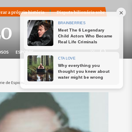
ória
Disputa bilionária sobre royalties do petróleo volta a
LO
OSOS
ESPORTE
ie de Espionagem Política com Richard Gere e Michael Fassbender