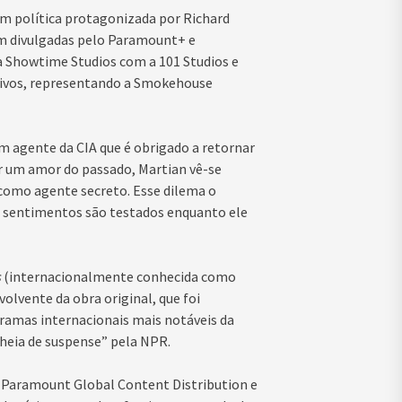
em política protagonizada por Richard
ram divulgadas pelo Paramount+ e
 Showtime Studios com a 101 Studios e
ivos, representando a Smokehouse
 agente da CIA que é obrigado a retornar
r um amor do passado, Martian vê-se
a como agente secreto. Esse dilema o
e sentimentos são testados enquanto ele
s
(internacionalmente conhecida como
lvente da obra original, que foi
ramas internacionais mais notáveis da
cheia de suspense” pela NPR.
a Paramount Global Content Distribution e