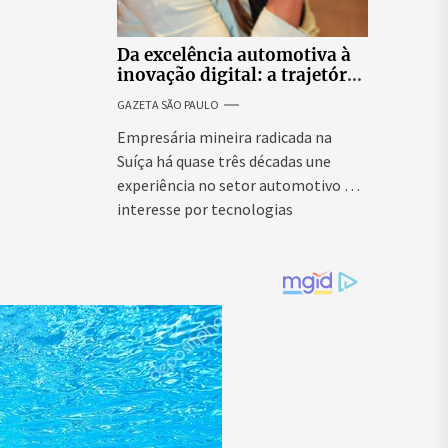
Da excelência automotiva à
inovação digital: a trajetória
internacional da empresária
GAZETA SÃO PAULO
Adriene Silva
Empresária mineira radicada na
Suíça há quase três décadas une
experiência no setor automotivo e
interesse por tecnologias
emergentes para...