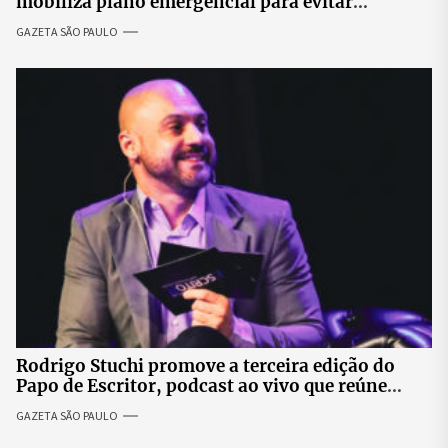
mobiliza plano emergencial para evitar
impactos no fornecimento de energia
GAZETA SÃO PAULO
Rodrigo Stuchi promove a terceira edição do
Papo de Escritor, podcast ao vivo que reúne
especialistas para discutir saúde mental e
GAZETA SÃO PAULO
prosperidade.