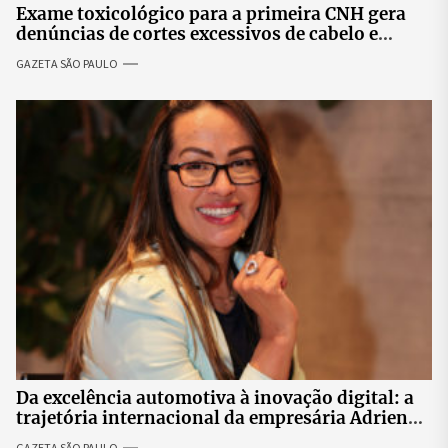
Exame toxicológico para a primeira CNH gera
denúncias de cortes excessivos de cabelo e
revolta entre candidatas
GAZETA SÃO PAULO
Da excelência automotiva à inovação digital: a
trajetória internacional da empresária Adriene
Silva
GAZETA SÃO PAULO