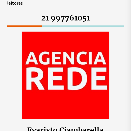
leitores
21 997761051
Evaristo Ciambarella