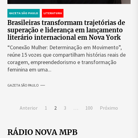
GAZETA SÃO PAULO
LITERATURA
Brasileiras transformam trajetórias de
superação e liderança em lançamento
literário internacional em Nova York
“Conexão Mulher: Determinação em Movimento”,
reúne 15 vozes que compartilham histórias reais de
coragem, empreendedorismo e transformação
feminina em uma...
GAZETA SÃO PAULO
Paginação
Anterior
1
2
3
…
100
Próximo
de
posts
RÁDIO NOVA MPB