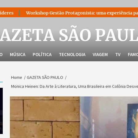
p Gestão Protagonista: uma experiência para quem decidiu lide
AZETA SÃO PAU
LO
MÚSICA
POLÍTICA
TECNOLOGIA
VIAGEM
TV
FAM
Home
GAZETA SÃO PAULO
Monica Heinen: Da Arte à Literatura, Uma Brasileira em Colônia Des