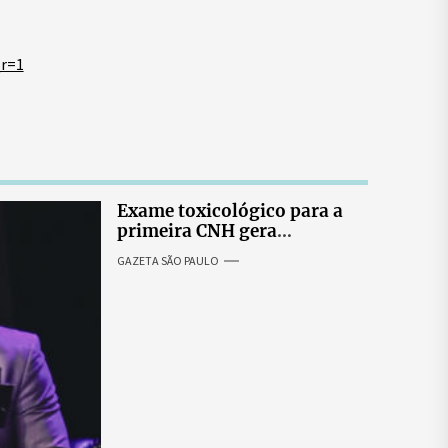
r=1
Exame toxicológico para a
primeira CNH gera
denúncias de cortes
GAZETA SÃO PAULO
excessivos de cabelo e
revolta entre candidatas