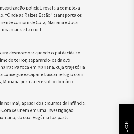
investigação policial, revela a complexa
to. “Onde as Raízes Estão” transporta os
ialmente comum de Cora, Mariana e Joca
 uma madrasta cruel.
egura desmoronar quando o pai decide se
ime de terror, separando-os da avó
narrativa foca em Mariana, cuja trajetória
ora consegue escapar e buscar refúgio com
as, Mariana permanece sob o domínio
da normal, apesar dos traumas da infância.
 e Cora se unem em uma investigação
humano, da qual Eugênia faz parte.