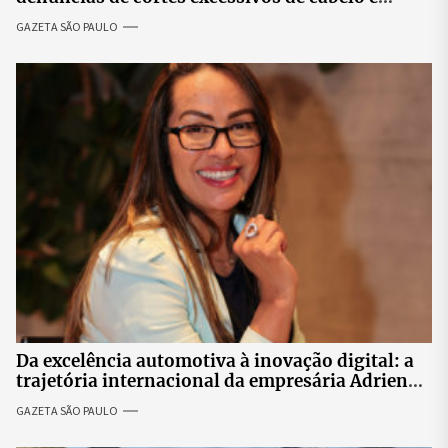
revolta entre candidatas
GAZETA SÃO PAULO
Da excelência automotiva à inovação digital: a
trajetória internacional da empresária Adriene
Silva
GAZETA SÃO PAULO