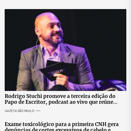
Rodrigo Stuchi promove a terceira edição do
Papo de Escritor, podcast ao vivo que reúne
especialistas para discutir saúde mental e
GAZETA SÃO PAULO
prosperidade.
Exame toxicológico para a primeira CNH gera
denúncias de cortes excessivos de cabelo e