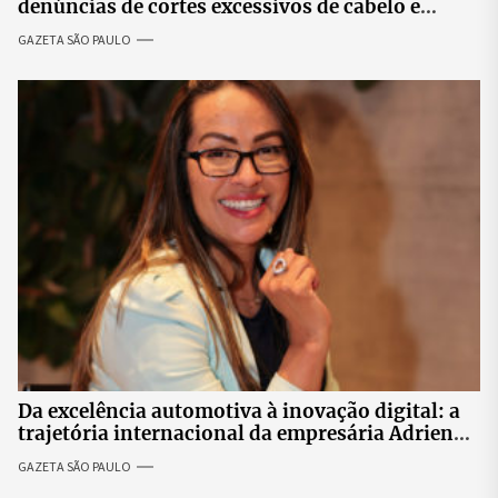
denúncias de cortes excessivos de cabelo e
revolta entre candidatas
GAZETA SÃO PAULO
Da excelência automotiva à inovação digital: a
trajetória internacional da empresária Adriene
Silva
GAZETA SÃO PAULO