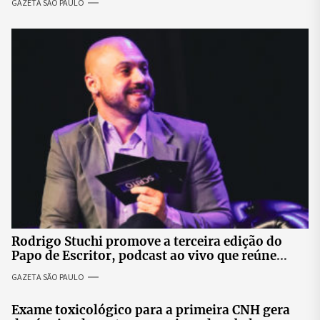
GAZETA SÃO PAULO
Rodrigo Stuchi promove a terceira edição do
Papo de Escritor, podcast ao vivo que reúne
especialistas para discutir saúde mental e
GAZETA SÃO PAULO
prosperidade.
Exame toxicológico para a primeira CNH gera