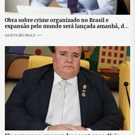
Obra sobre crime organizado no Brasil e
expansão pelo mundo será lançada amanhã, dia
11, na Livraria da Vila, em São Paulo
GAZETA SÃO PAULO