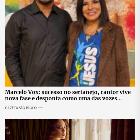
Marcelo Vox: sucesso no sertanejo, cantor vive
nova fase e desponta como uma das vozes
promissoras da música gospel
GAZETA SÃO PAULO