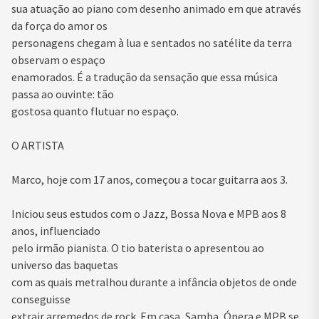
sua atuação ao piano com desenho animado em que através
da força do amor os
personagens chegam à lua e sentados no satélite da terra
observam o espaço
enamorados. É a tradução da sensação que essa música
passa ao ouvinte: tão
gostosa quanto flutuar no espaço.
O ARTISTA
Marco
, hoje com 17 anos, começou a tocar guitarra aos 3.
Iniciou seus estudos com o Jazz, Bossa Nova e MPB aos 8
anos, influenciado
pelo irmão pianista. O tio baterista o apresentou ao
universo das baquetas
com as quais metralhou durante a infância objetos de onde
conseguisse
extrair arremedos de rock. Em casa, Samba, Ópera e MPB se