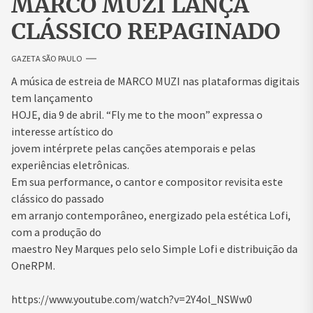
MARCO MUZI LANÇA
CLÁSSICO REPAGINADO
GAZETA SÃO PAULO
A música de estreia de
MARCO
MUZI
nas plataformas digitais
tem lançamento
HOJE, dia 9 de abril. “Fly me to the moon” expressa o
interesse artístico do
jovem intérprete pelas canções atemporais e pelas
experiências eletrônicas.
Em sua performance, o cantor e compositor revisita este
clássico do passado
em arranjo contemporâneo, energizado pela estética Lofi,
com a produção do
maestro Ney Marques pelo selo Simple Lofi e distribuição da
OneRPM.
https://www.youtube.com/watch?v=2Y4ol_NSWw0