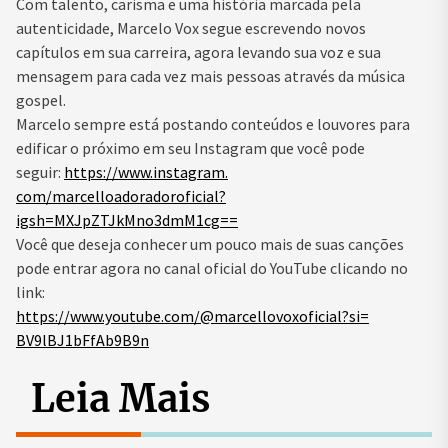
Com talento, carisma e uma história marcada pela
autenticidade, Marcelo Vox segue escrevendo novos
capítulos em sua carreira, agora levando sua voz e sua
mensagem para cada vez mais pessoas através da música
gospel.
Marcelo sempre está postando conteúdos e louvores para
edificar o próximo em seu Instagram que você pode
seguir:
https://www.instagram.
com/marcelloadoradoroficial?
igsh=MXJpZTJkMno3dmM1cg==
Você que deseja conhecer um pouco mais de suas canções
pode entrar agora no canal oficial do YouTube clicando no
link:
https://www.youtube.com/@
marcellovoxoficial?si=
BV9lBJ1bFfAb9B9n
Leia Mais