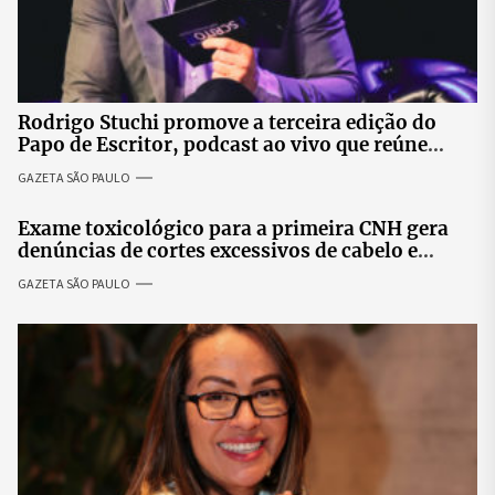
Rodrigo Stuchi promove a terceira edição do
Papo de Escritor, podcast ao vivo que reúne
especialistas para discutir saúde mental e
GAZETA SÃO PAULO
prosperidade.
Exame toxicológico para a primeira CNH gera
denúncias de cortes excessivos de cabelo e
revolta entre candidatas
GAZETA SÃO PAULO