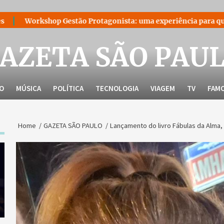
Gestão Protagonista: uma experiência para quem decidiu lidera
AZETA SÃO PAU
LO
MÚSICA
POLÍTICA
TECNOLOGIA
VIAGEM
TV
FAM
Home
GAZETA SÃO PAULO
Lançamento do livro Fábulas da Alma, 