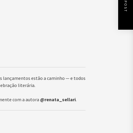
NEXT POST
vos lançamentos estão a caminho — e todos
ebração literária.
tamente com a autora
@renata_sellari
.