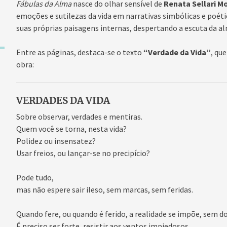
Fábulas da Alma
nasce do olhar sensível de
Renata Sellari M
emoções e sutilezas da vida em narrativas simbólicas e poética
suas próprias paisagens internas, despertando a escuta da a
Entre as páginas, destaca-se o texto
“Verdade da Vida”
, qu
obra:
VERDADES DA VIDA
Sobre observar, verdades e mentiras.
Quem você se torna, nesta vida?
Polidez ou insensatez?
Usar freios, ou lançar-se no precipício?
Pode tudo,
mas não espere sair ileso, sem marcas, sem feridas.
Quando fere, ou quando é ferido, a realidade se impõe, sem d
É preciso ser forte, resistir aos ventos impiedosos,