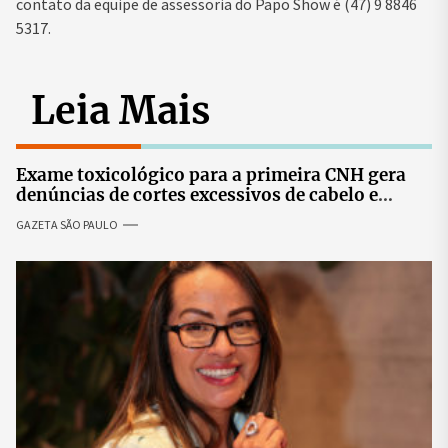
contato da equipe de assessoria do Papo Show é (47) 9 8846
5317.
Leia Mais
Exame toxicológico para a primeira CNH gera
denúncias de cortes excessivos de cabelo e
revolta entre candidatas
GAZETA SÃO PAULO