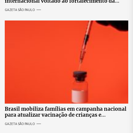
internacional voltado ao fortalecimento da
identidade feminina
GAZETA SÃO PAULO
Brasil mobiliza famílias em campanha nacional
para atualizar vacinação de crianças e
adolescentes
GAZETA SÃO PAULO