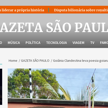
história
Disputa bilionária sobre royalties do petróleo vo
AZETA SÃO PAU
LO
MÚSICA
POLÍTICA
TECNOLOGIA
VIAGEM
TV
FAM
Home
GAZETA SÃO PAULO
Goiânia Clandestina leva poesia goian