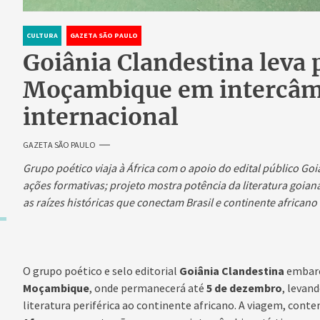
CULTURA
GAZETA SÃO PAULO
Goiânia Clandestina leva 
Moçambique em intercâmb
internacional
GAZETA SÃO PAULO
Grupo poético viaja à África com o apoio do edital público G
ações formativas; projeto mostra potência da literatura goian
as raízes históricas que conectam Brasil e continente africano
O grupo poético e selo editorial
Goiânia Clandestina
embarc
Moçambique
, onde permanecerá até
5 de dezembro
, levan
literatura periférica ao continente africano. A viagem, con