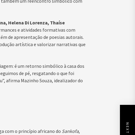
mas também um reencontro simbólico com
ina, Helena Di Lorenza, Thaíse
ormances e atividades formativas com
além de apresentação de poesias autorais.
odução artística e valorizar narrativas que
iagem: é um retorno simbólico à casa dos
Seguimos de pé, resgatando o que foi
u”, afirma Mazinho Souza, idealizador do
a com o princípio africano do
Sankofa
,