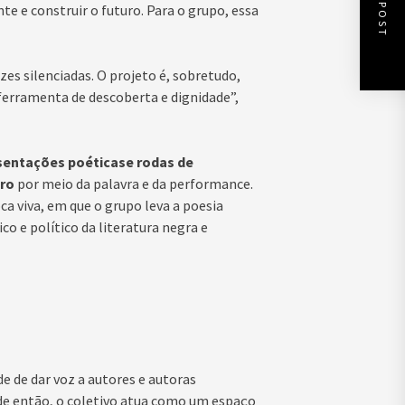
NEXT POST
e e construir o futuro. Para o grupo, essa
ozes silenciadas. O projeto é, sobretudo,
 ferramenta de descoberta e dignidade”,
sentações poéticase rodas de
ero
por meio da palavra e da performance.
a viva, em que o grupo leva a poesia
co e político da literatura negra e
e de dar voz a autores e autoras
esde então, o coletivo atua como um espaço