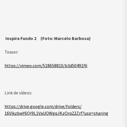
Inspira Fundo 2 (Foto: Marcelo Barbosa)
Teaser:
https://vimeo.com/518658810/
b3d50491f6
Link de vídeos:
https://drive.google.com/
drive/folders/
16VikzbwY6QI9L1VaUOWgqJKzOrq22
Zrf?usp=sharing