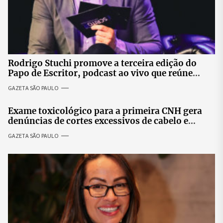
Rodrigo Stuchi promove a terceira edição do
Papo de Escritor, podcast ao vivo que reúne
especialistas para discutir saúde mental e
GAZETA SÃO PAULO
prosperidade.
Exame toxicológico para a primeira CNH gera
denúncias de cortes excessivos de cabelo e
revolta entre candidatas
GAZETA SÃO PAULO