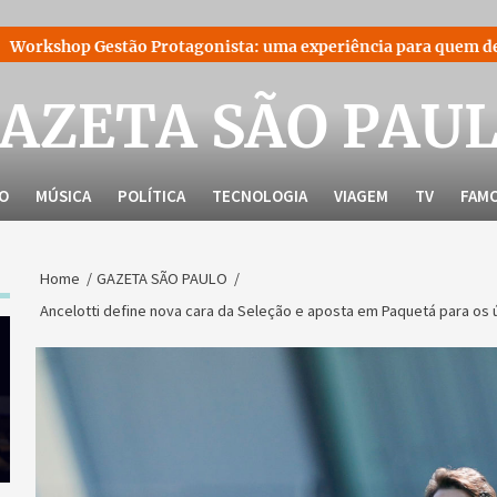
o Protagonista: uma experiência para quem decidiu liderar a pr
AZETA SÃO PAU
LO
MÚSICA
POLÍTICA
TECNOLOGIA
VIAGEM
TV
FAM
Home
GAZETA SÃO PAULO
Ancelotti define nova cara da Seleção e aposta em Paquetá para os 