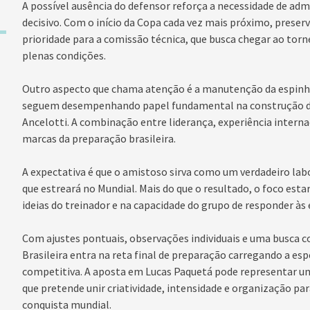
A possível ausência do defensor reforça a necessidade de adm
decisivo. Com o início da Copa cada vez mais próximo, prese
prioridade para a comissão técnica, que busca chegar ao tor
plenas condições.
Outro aspecto que chama atenção é a manutenção da espinha
seguem desempenhando papel fundamental na construção do
Ancelotti. A combinação entre liderança, experiência intern
marcas da preparação brasileira.
A expectativa é que o amistoso sirva como um verdadeiro labo
que estreará no Mundial. Mais do que o resultado, o foco esta
ideias do treinador e na capacidade do grupo de responder às 
Com ajustes pontuais, observações individuais e uma busca co
Brasileira entra na reta final de preparação carregando a e
competitiva. A aposta em Lucas Paquetá pode representar um
que pretende unir criatividade, intensidade e organização pa
conquista mundial.