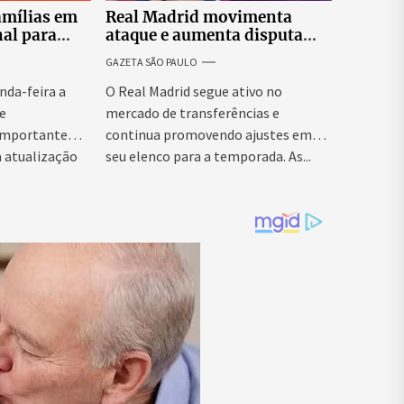
amílias em
Real Madrid movimenta
al para
ataque e aumenta disputa
ão de
por espaço para Endrick
GAZETA SÃO PAULO
centes
nda-feira a
O Real Madrid segue ativo no
e
mercado de transferências e
 importante
continua promovendo ajustes em
à atualização
seu elenco para a temporada. As...
ção de...