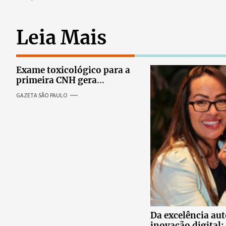
Leia Mais
Exame toxicológico para a
primeira CNH gera
denúncias de cortes
GAZETA SÃO PAULO
excessivos de cabelo e
revolta entre candidatas
Da excelência au
inovação digital: 