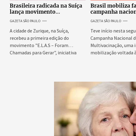
Brasileira radicada na Suíça
Brasil mobiliza f
lança movimento
campanha nacion
internacional voltado ao
atualizar vacinaç
GAZETA SÃO PAULO
GAZETA SÃO PAULO
fortalecimento da identidade
crianças e adoles
feminina
A cidade de Zurique, na Suíça,
Teve início nesta segu
recebeu a primeira edição do
Campanha Nacional d
movimento "E.L.A.S – Foram
Multivacinação, uma
Chamadas para Gerar", iniciativa
mobilização voltada 
idealizada...
da caderneta de vacina