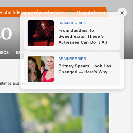
ópria história
Disputa bilionária sobre royalties do petró
LO
OSOS
ESPORTE
últimos ajustes antes da Copa