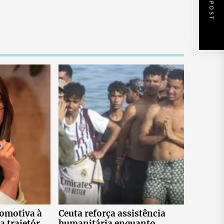
NEXT POST
tomotiva à
Ceuta reforça assistência
a trajetória
humanitária enquanto