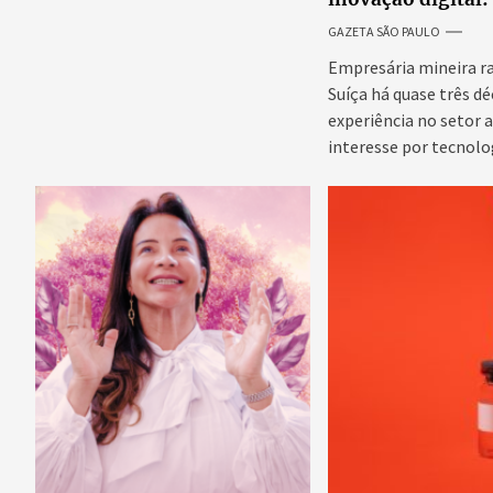
internacional da
GAZETA SÃO PAULO
Adriene Silva
Empresária mineira r
Suíça há quase três d
experiência no setor 
interesse por tecnolo
emergentes para...