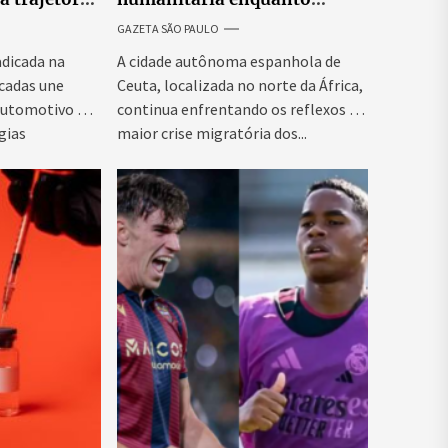
 empresária
Espanha busca evitar nova
GAZETA SÃO PAULO
onda migratória
adicada na
A cidade autônoma espanhola de
écadas une
Ceuta, localizada no norte da África,
automotivo e
continua enfrentando os reflexos da
gias
maior crise migratória dos...