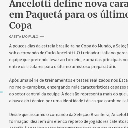
Ancelotti define nova cara
em Paquetá para os último
Copa
GAZETA SÃO PAULO
A poucos dias da estreia brasileira na Copa do Mundo, a Sele
sob o comando de Carlo Ancelotti. O treinador italiano parec
equipe que pretende levar ao torneio, e uma das principais n
entre os titulares para o último amistoso preparatório.
Após uma série de treinamentos e testes realizados nos Esta
no meio-campista, enxergando nele características capazes de
ao setor central da equipe. A decisão representa mais do qu
a busca do técnico por uma identidade tática que combine ta
Desde que assumiu o comando da Seleção Brasileira, Ancelot
formação ideal em um elenco repleto de jogadores talentosos
desafio é encaixar peças importantes sem comprometer o fu