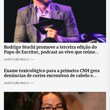
Rodrigo Stuchi promove a terceira edição do
Papo de Escritor, podcast ao vivo que reúne
especialistas para discutir saúde mental e
GAZETA SÃO PAULO
prosperidade.
Exame toxicológico para a primeira CNH gera
denúncias de cortes excessivos de cabelo e
revolta entre candidatas
GAZETA SÃO PAULO