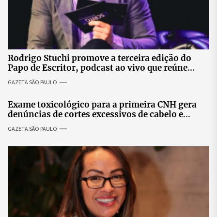
Rodrigo Stuchi promove a terceira edição do
Papo de Escritor, podcast ao vivo que reúne
especialistas para discutir saúde mental e
GAZETA SÃO PAULO
prosperidade.
Exame toxicológico para a primeira CNH gera
denúncias de cortes excessivos de cabelo e
revolta entre candidatas
GAZETA SÃO PAULO