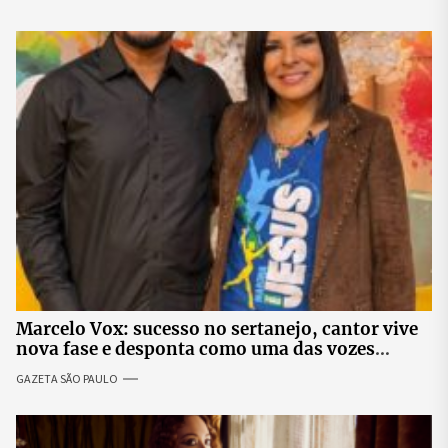
Marcelo Vox: sucesso no sertanejo, cantor vive
nova fase e desponta como uma das vozes
promissoras da música gospel
GAZETA SÃO PAULO