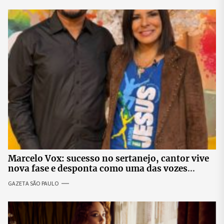
Marcelo Vox: sucesso no sertanejo, cantor vive
nova fase e desponta como uma das vozes
promissoras da música gospel
GAZETA SÃO PAULO