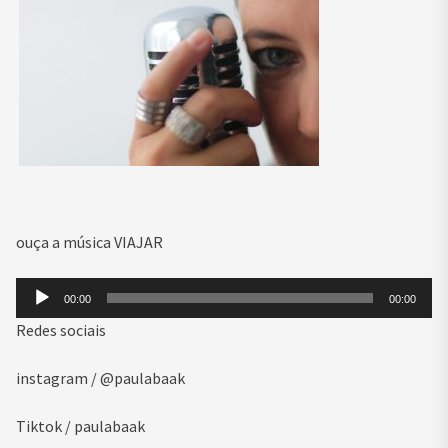
ouça a música VIAJAR
Tocador
00:00
00:00
de
Redes sociais
áudio
instagram / @paulabaak
Tiktok / paulabaak