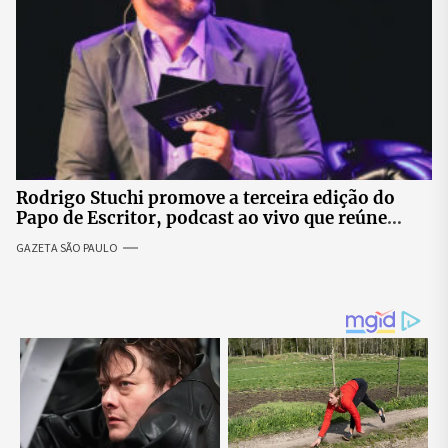
Rodrigo Stuchi promove a terceira edição do
Papo de Escritor, podcast ao vivo que reúne
especialistas para discutir saúde mental e
GAZETA SÃO PAULO
prosperidade.