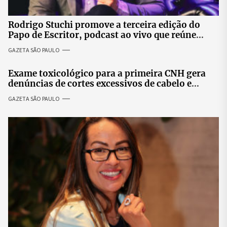
Rodrigo Stuchi promove a terceira edição do
Papo de Escritor, podcast ao vivo que reúne
especialistas para discutir saúde mental e
GAZETA SÃO PAULO
prosperidade.
Exame toxicológico para a primeira CNH gera
denúncias de cortes excessivos de cabelo e
revolta entre candidatas
GAZETA SÃO PAULO