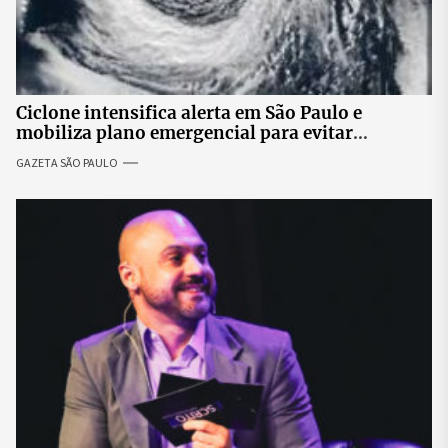
Ciclone intensifica alerta em São Paulo e
mobiliza plano emergencial para evitar
impactos no fornecimento de energia
GAZETA SÃO PAULO