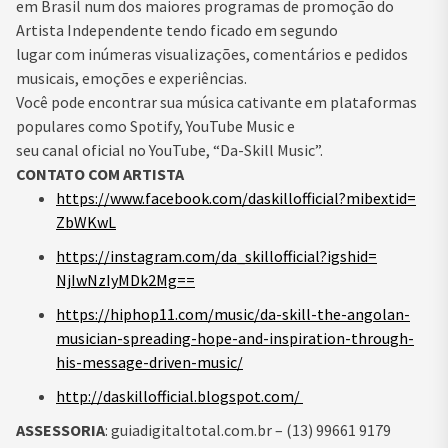
em Brasil num dos maiores programas de promoção do
Artista Independente tendo ficado em segundo
lugar com inúmeras visualizações, comentários e pedidos
musicais, emoções e experiências.
Você pode encontrar sua música cativante em plataformas
populares como Spotify, YouTube Music e
seu canal oficial no YouTube, “Da-Skill Music”.
CONTATO COM ARTISTA
https://www.facebook.com/
daskillofficial?mibextid=
ZbWKwL
https://instagram.com/da_
skillofficial?igshid=
NjIwNzIyMDk2Mg==
https://hiphop11.com/music/da-
skill-the-angolan-
musician-
spreading-hope-and-
inspiration-through-
his-
message-driven-music/
http://daskillofficial.
blogspot.com/
ASSESSORIA
: guiadigitaltotal.com.br – (13) 99661 9179