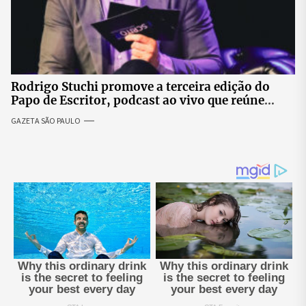
Rodrigo Stuchi promove a terceira edição do
Papo de Escritor, podcast ao vivo que reúne
especialistas para discutir saúde mental e
GAZETA SÃO PAULO
prosperidade.