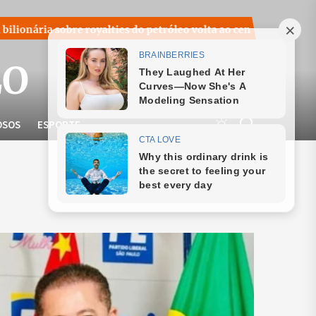
a sobre royalties do petróleo volta ao centro do debate naciona
LO
OSOS
ESPORTE