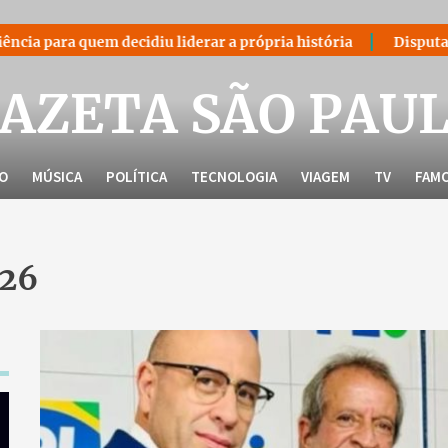
 quem decidiu liderar a própria história
Disputa bilionári
AZETA SÃO PAU
LO
MÚSICA
POLÍTICA
TECNOLOGIA
VIAGEM
TV
FAM
026