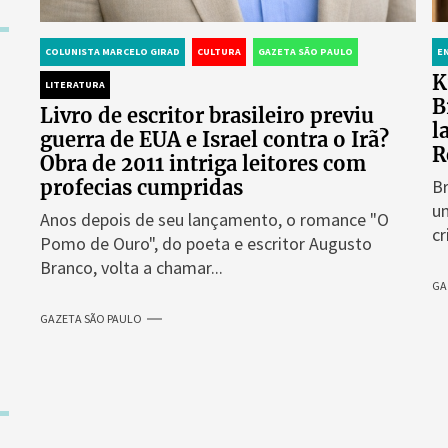
COLUNISTA MARCELO GIRAD
CULTURA
GAZETA SÃO PAULO
E
K
LITERATURA
B
Livro de escritor brasileiro previu
l
guerra de EUA e Israel contra o Irã?
R
Obra de 2011 intriga leitores com
profecias cumpridas
Br
um
Anos depois de seu lançamento, o romance "O
cr
Pomo de Ouro", do poeta e escritor Augusto
Branco, volta a chamar...
GA
GAZETA SÃO PAULO