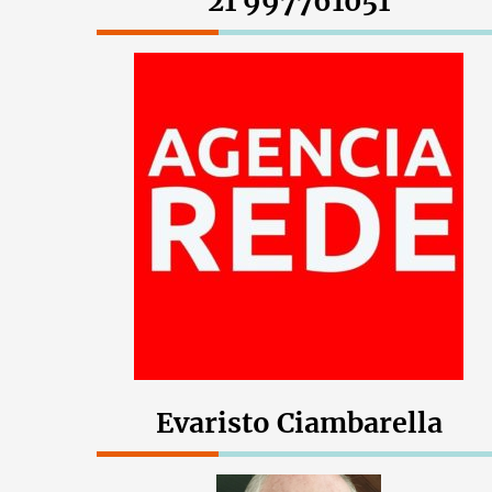
21 997761051
Evaristo Ciambarella