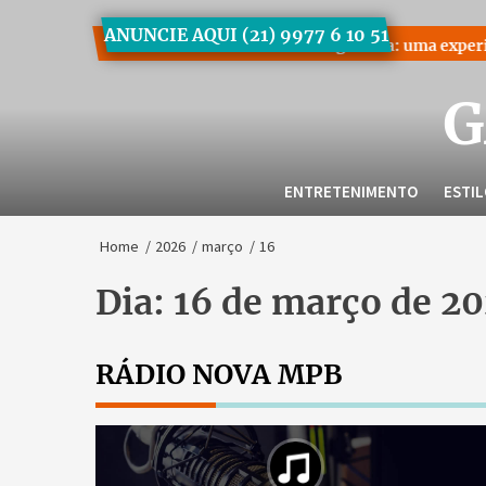
Skip
ANUNCIE AQUI (21) 9977 6 10 51
to
deres
Workshop Gestão Protagonista: uma experiência para
the
content
G
ENTRETENIMENTO
ESTI
Home
2026
março
16
Dia:
16 de março de 2
RÁDIO NOVA MPB