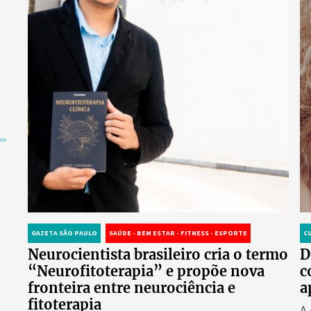
GAZETA SÃO PAULO
SAÚDE - BEM ESTAR - FITNESS - ESPORTE
C
Neurocientista brasileiro cria o termo
D
“Neurofitoterapia” e propõe nova
c
fronteira entre neurociência e
a
fitoterapia
A 