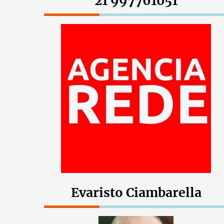
21 997761051
Evaristo Ciambarella