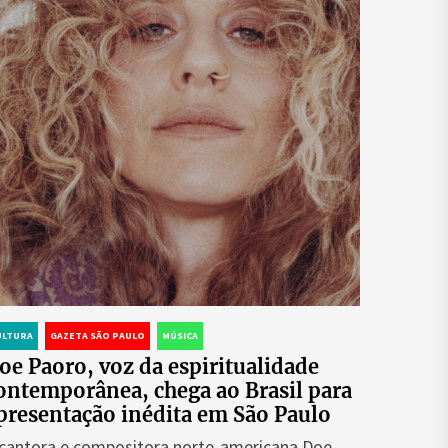
ULTURA
GAZETA SÃO PAULO
MÚSICA
oe Paoro, voz da espiritualidade
ontemporânea, chega ao Brasil para
presentação inédita em São Paulo
cantora e compositora norte-americana Doe