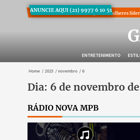
Skip
ANUNCIE AQUI (21) 9977 6 10 51
to
Bia Holmes inspira uma nova geração de mulheres líderes
Wo
the
content
G
ENTRETENIMENTO
ESTI
Home
2025
novembro
6
Dia:
6 de novembro de
RÁDIO NOVA MPB