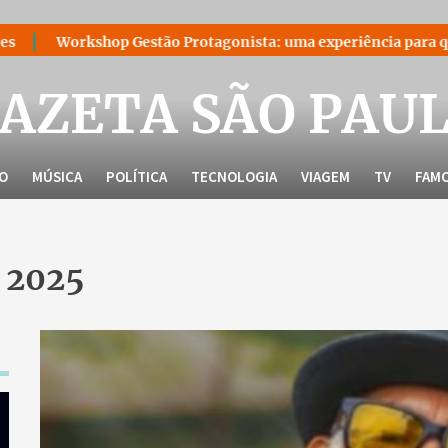
rkshop Gestão Protagonista: uma experiência para quem decidiu
AZETA SÃO PAU
LO
MÚSICA
POLÍTICA
TECNOLOGIA
VIAGEM
TV
FAM
 2025